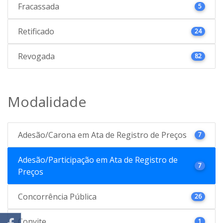
Fracassada
5
Retificado
24
Revogada
82
Modalidade
Adesão/Carona em Ata de Registro de Preços
7
Adesão/Participação em Ata de Registro de
7
Preços
Concorrência Pública
26
Convite
1