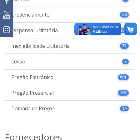
Credenciamento
60
Dispensa Licitatória
207
Inexigibilidade Licitatória
72
Leilão
7
Pregão Eletrônico
601
Pregão Presencial
107
Tomada de Preços
14
Fornecedores