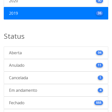
2020
90
2019
36
Status
Aberta
94
Anulado
11
Cancelada
1
Em andamento
4
Fechado
888