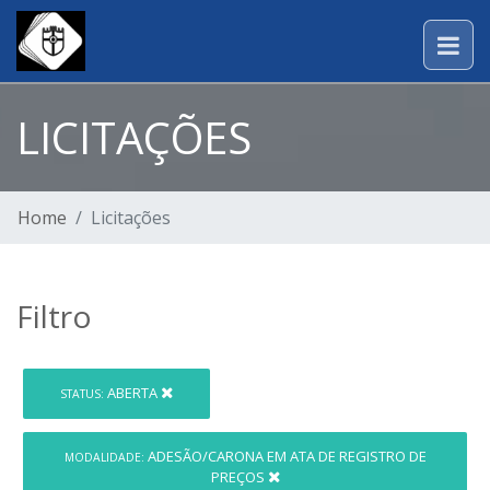
LICITAÇÕES
Home
Licitações
Filtro
ABERTA
STATUS:
ADESÃO/CARONA EM ATA DE REGISTRO DE
MODALIDADE:
PREÇOS