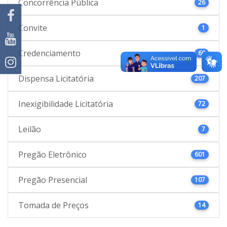
Concorrência Pública
26
Convite
1
Credenciamento
60
Dispensa Licitatória
207
Inexigibilidade Licitatória
72
Leilão
7
Pregão Eletrônico
601
Pregão Presencial
107
Tomada de Preços
14