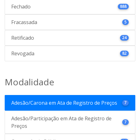
Fechado
888
Fracassada
5
Retificado
24
Revogada
82
Modalidade
Adesão/Carona em Ata de Registro de Preços
7
Adesão/Participação em Ata de Registro de
7
Preços