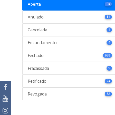
Aberta
94
Anulado
11
Cancelada
1
Em andamento
4
Fechado
888
Fracassada
5
Retificado
24
Revogada
82