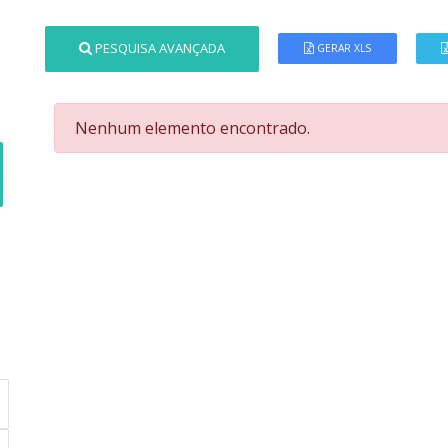
PESQUISA AVANÇADA
GERAR XLS
Nenhum elemento encontrado.