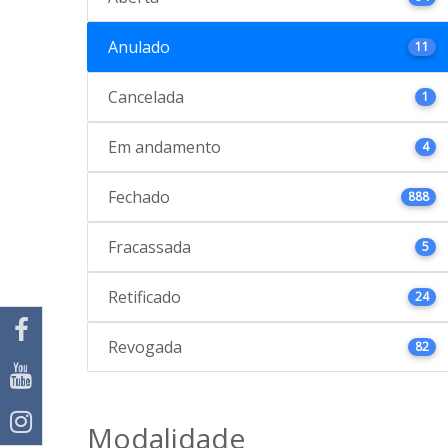
Anulado
11
Cancelada
1
Em andamento
4
Fechado
888
Fracassada
5
Retificado
24
Revogada
82
Modalidade