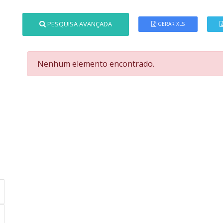
PESQUISA AVANÇADA
GERAR XLS
Nenhum elemento encontrado.