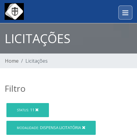
LICITAÇÕES
Home
Licitações
Filtro
11
STATUS:
DISPENSA LICITATÓRIA
MODALIDADE: