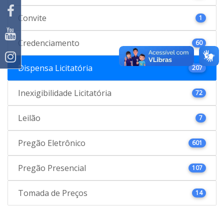
Convite
1
Credenciamento
60
Dispensa Licitatória
207
Inexigibilidade Licitatória
72
Leilão
7
Pregão Eletrônico
601
Pregão Presencial
107
Tomada de Preços
14