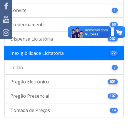
Convite
1
Credenciamento
60
Dispensa Licitatória
207
Inexigibilidade Licitatória
72
Leilão
7
Pregão Eletrônico
601
Pregão Presencial
107
Tomada de Preços
14