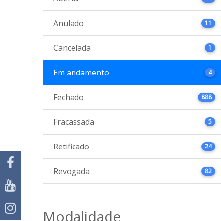
Anulado
11
Cancelada
1
Em andamento
4
Fechado
888
Fracassada
5
Retificado
24
Revogada
82
Modalidade