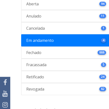
Aberta
94
Anulado
11
Cancelada
1
Em andamento
4
Fechado
888
Fracassada
5
Retificado
24
Revogada
82