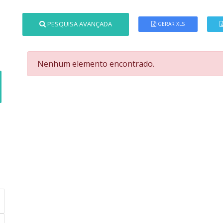
PESQUISA AVANÇADA
GERAR XLS
Nenhum elemento encontrado.