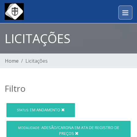
LICITAÇÕES
Home
Licitações
Filtro
EM ANDAMENTO
STATUS:
ADESÃO/CARONA EM ATA DE REGISTRO DE
MODALIDADE:
PREÇOS