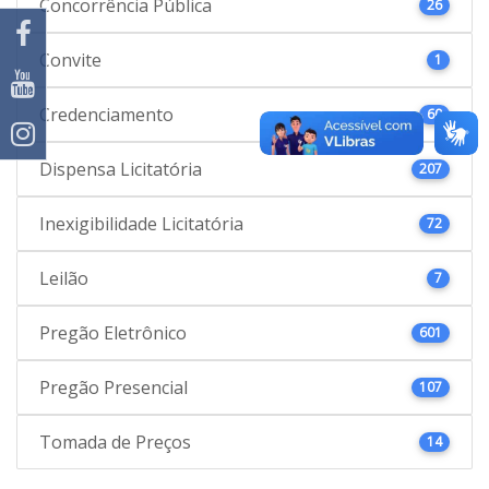
Concorrência Pública
26
Convite
1
Credenciamento
60
Dispensa Licitatória
207
Inexigibilidade Licitatória
72
Leilão
7
Pregão Eletrônico
601
Pregão Presencial
107
Tomada de Preços
14