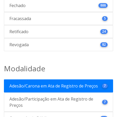
Fechado
888
Fracassada
5
Retificado
24
Revogada
82
Modalidade
Adesão/Carona em Ata de Registro de Preços
7
Adesão/Participação em Ata de Registro de
7
Preços