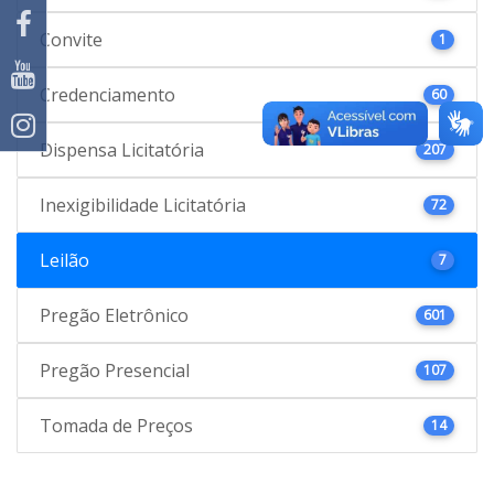
Convite
1
Credenciamento
60
Dispensa Licitatória
207
Inexigibilidade Licitatória
72
Leilão
7
Pregão Eletrônico
601
Pregão Presencial
107
Tomada de Preços
14