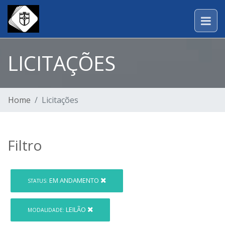
LICITAÇÕES
Home
Licitações
Filtro
EM ANDAMENTO
STATUS:
LEILÃO
MODALIDADE: