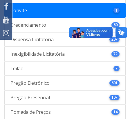
Convite
1
Credenciamento
60
Dispensa Licitatória
207
Inexigibilidade Licitatória
72
Leilão
7
Pregão Eletrônico
601
Pregão Presencial
107
Tomada de Preços
14