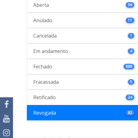
Aberta
94
Anulado
11
Cancelada
1
Em andamento
4
Fechado
888
Fracassada
5
Retificado
24
Revogada
82