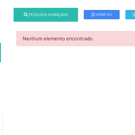
PESQUISA AVANÇADA
GERAR XLS
Nenhum elemento encontrado.