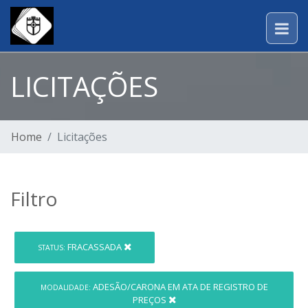
LICITAÇÕES
Home
Licitações
Filtro
FRACASSADA
STATUS:
ADESÃO/CARONA EM ATA DE REGISTRO DE
MODALIDADE:
PREÇOS