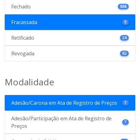
Fechado
888
Fracassada
5
Retificado
24
Revogada
82
Modalidade
Adesão/Carona em Ata de Registro de Preços
7
Adesão/Participação em Ata de Registro de
7
Preços