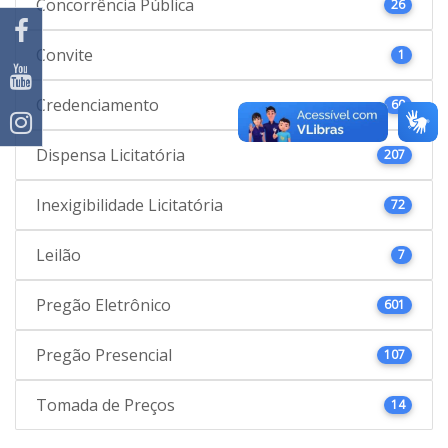
Concorrência Pública
26
Convite
1
Credenciamento
60
Dispensa Licitatória
207
Inexigibilidade Licitatória
72
Leilão
7
Pregão Eletrônico
601
Pregão Presencial
107
Tomada de Preços
14