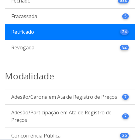
Fechado
888
Fracassada
5
Retificado
24
Revogada
82
Modalidade
Adesão/Carona em Ata de Registro de Preços
7
Adesão/Participação em Ata de Registro de
7
Preços
Concorrência Pública
26