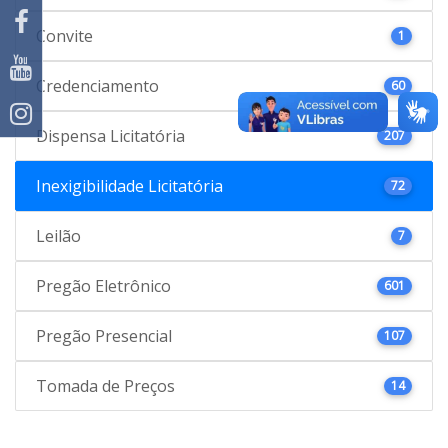
Convite
1
Credenciamento
60
Dispensa Licitatória
207
Inexigibilidade Licitatória
72
Leilão
7
Pregão Eletrônico
601
Pregão Presencial
107
Tomada de Preços
14