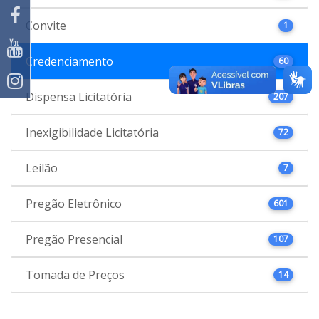
Convite
1
Credenciamento
60
Dispensa Licitatória
207
Inexigibilidade Licitatória
72
Leilão
7
Pregão Eletrônico
601
Pregão Presencial
107
Tomada de Preços
14