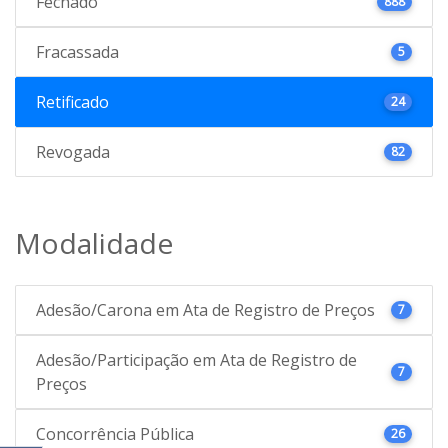
Fechado
888
Fracassada
5
Retificado
24
Revogada
82
Modalidade
Adesão/Carona em Ata de Registro de Preços
7
Adesão/Participação em Ata de Registro de
7
Preços
Concorrência Pública
26