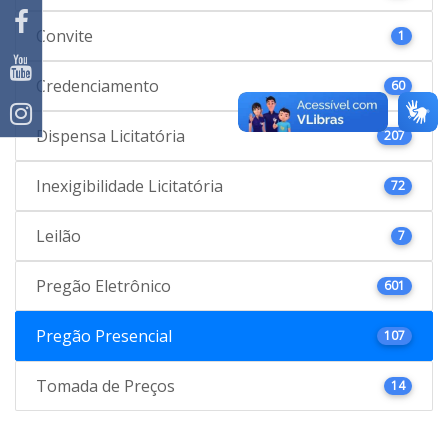
Convite
1
Credenciamento
60
Dispensa Licitatória
207
Inexigibilidade Licitatória
72
Leilão
7
Pregão Eletrônico
601
Pregão Presencial
107
Tomada de Preços
14