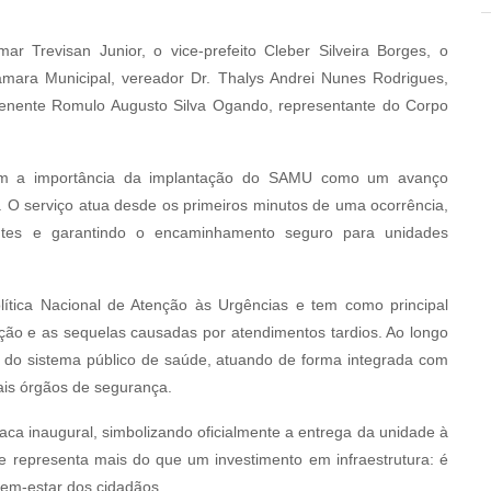
ar Trevisan Junior, o vice-prefeito Cleber Silveira Borges, o
mara Municipal, vereador Dr. Thalys Andrei Nunes Rodrigues,
e Tenente Romulo Augusto Silva Ogando, representante do Corpo
ram a importância da implantação do SAMU como um avanço
e. O serviço atua desde os primeiros minutos de uma ocorrência,
ientes e garantindo o encaminhamento seguro para unidades
lítica Nacional de Atenção às Urgências e tem como principal
ação e as sequelas causadas por atendimentos tardios. Ao longo
s do sistema público de saúde, atuando de forma integrada com
ais órgãos de segurança.
aca inaugural, simbolizando oficialmente a entrega da unidade à
e representa mais do que um investimento em infraestrutura: é
em-estar dos cidadãos.