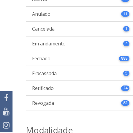
Anulado
11
Cancelada
1
Em andamento
4
Fechado
888
Fracassada
5
Retificado
24
Revogada
82
Modalidade