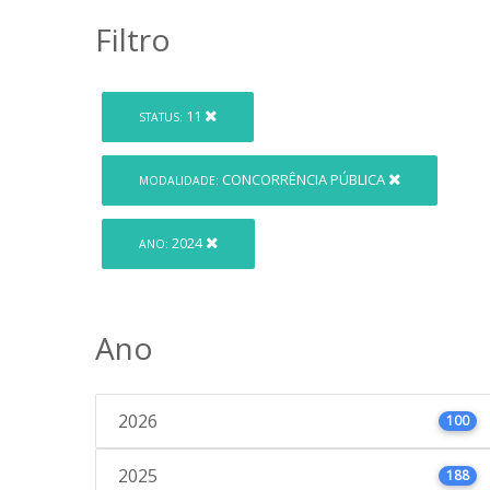
Filtro
11
STATUS:
CONCORRÊNCIA PÚBLICA
MODALIDADE:
2024
ANO:
Ano
2026
100
2025
188