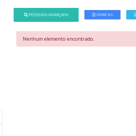
PESQUISA AVANÇADA
GERAR XLS
Nenhum elemento encontrado.