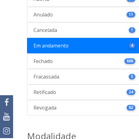
Anulado
11
Cancelada
1
Em andamento
4
Fechado
888
Fracassada
5
Retificado
24
Revogada
82
Modalidade