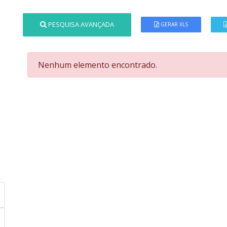
PESQUISA AVANÇADA
GERAR XLS
Nenhum elemento encontrado.