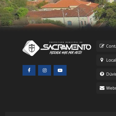
Cont
Loca
Dúvi
Webm