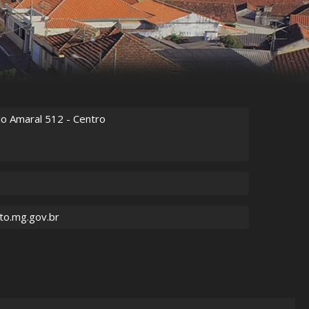
do Amaral
512
- Centro
to.mg.gov.br