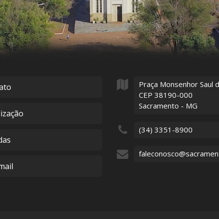
Praça Monsenhor Saul 
ato
CEP 38190-000
Sacramento - MG
lização
(34) 3351-8900
das
faleconosco@sacramen
ail