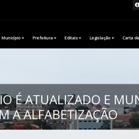
Município
Prefeitura
Editais
Legislação
Carta d
IO É ATUALIZADO E MU
 A ALFABETIZAÇÃO