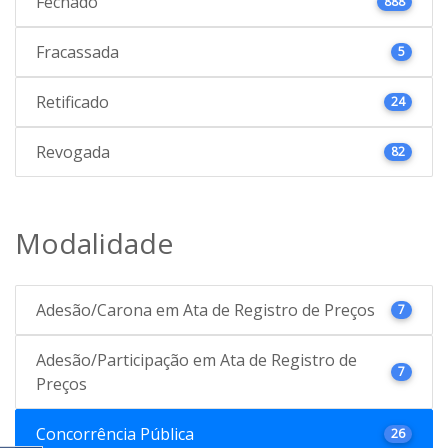
Fechado
888
Fracassada
5
Retificado
24
Revogada
82
Modalidade
Adesão/Carona em Ata de Registro de Preços
7
Adesão/Participação em Ata de Registro de
7
Preços
Concorrência Pública
26