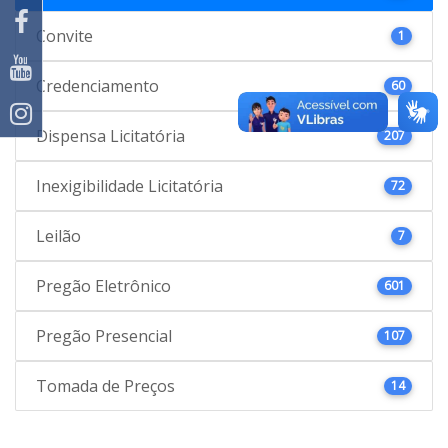
Convite
1
Credenciamento
60
Dispensa Licitatória
207
Inexigibilidade Licitatória
72
Leilão
7
Pregão Eletrônico
601
Pregão Presencial
107
Tomada de Preços
14