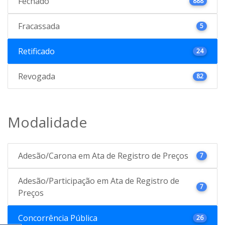
Fechado
888
Fracassada
5
Retificado
24
Revogada
82
Modalidade
Adesão/Carona em Ata de Registro de Preços
7
Adesão/Participação em Ata de Registro de
7
Preços
Concorrência Pública
26