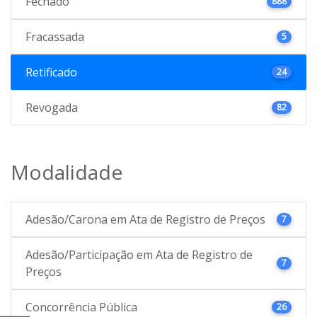
Fechado
888
Fracassada
5
Retificado
24
Revogada
82
Modalidade
Adesão/Carona em Ata de Registro de Preços
7
Adesão/Participação em Ata de Registro de
7
Preços
Concorrência Pública
26