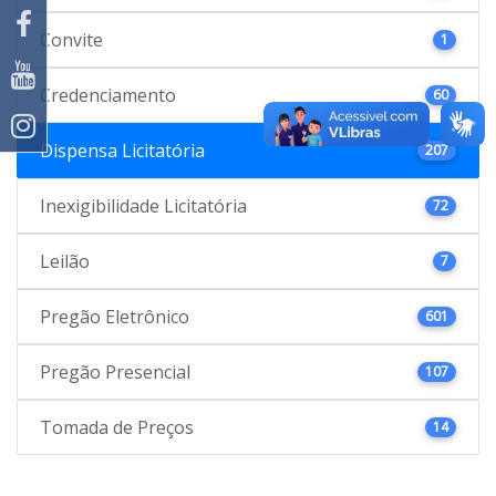
Convite
1
Credenciamento
60
Dispensa Licitatória
207
Inexigibilidade Licitatória
72
Leilão
7
Pregão Eletrônico
601
Pregão Presencial
107
Tomada de Preços
14