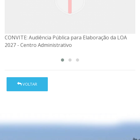
CONVITE: Audiência Pública para Elaboração da LOA
CONVITE: Audiência Pública para Elaboração da LOA
2027 - Centro Administrativo
2027
VOLTAR